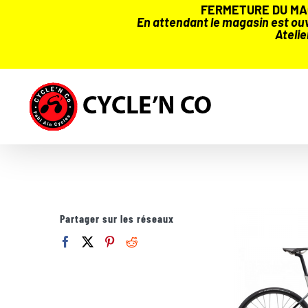
FERMETURE DU MAG
En attendant le magasin est ouve
Atelie
Passer
au
contenu
Partager sur les réseaux