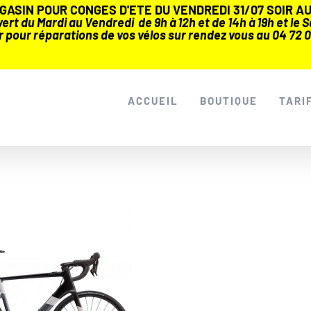
ASIN POUR CONGES D'ETE DU VENDREDI 31/07 SOIR AU 
rt du Mardi au Vendredi de 9h à 12h et de 14h à 19h et le Sa
r pour réparations de vos vélos sur rendez vous au 04 72 0
ACCUEIL
BOUTIQUE
TARI