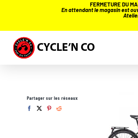
FERMETURE DU MAG
En attendant le magasin est ouve
Atelie
Passer
au
contenu
Partager sur les réseaux