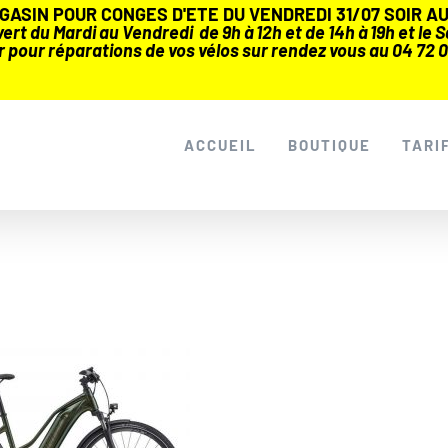
ASIN POUR CONGES D'ETE DU VENDREDI 31/07 SOIR AU 
rt du Mardi au Vendredi de 9h à 12h et de 14h à 19h et le Sa
r pour réparations de vos vélos sur rendez vous au 04 72 0
ACCUEIL
BOUTIQUE
TARI