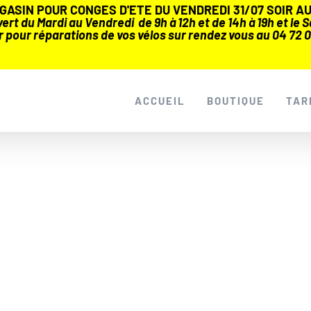
ASIN POUR CONGES D'ETE DU VENDREDI 31/07 SOIR AU 
rt du Mardi au Vendredi de 9h à 12h et de 14h à 19h et le Sa
r pour réparations de vos vélos sur rendez vous au 04 72 0
ACCUEIL
BOUTIQUE
TAR