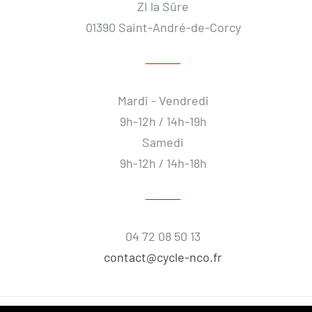
ZI la Sûre
01390 Saint-André-de-Corcy
Mardi - Vendredi
9h-12h / 14h-19h
Samedi
9h-12h / 14h-18h
04 72 08 50 13
contact@cycle-nco.fr