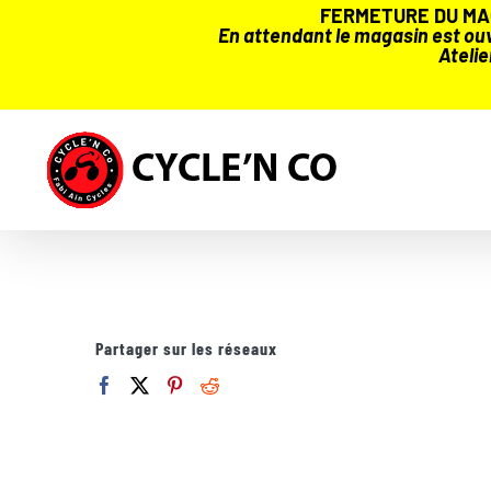
FERMETURE DU MAG
En attendant le magasin est ouve
Atelie
Passer
au
contenu
Partager sur les réseaux