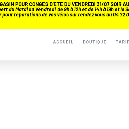
ASIN POUR CONGES D'ETE DU VENDREDI 31/07 SOIR AU 
rt du Mardi au Vendredi de 9h à 12h et de 14h à 19h et le Sa
r pour réparations de vos vélos sur rendez vous au 04 72 0
ACCUEIL
BOUTIQUE
TARI