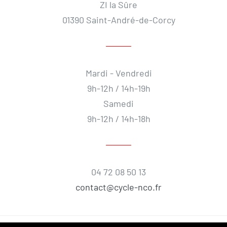
ZI la Sûre
01390 Saint-André-de-Corcy
Mardi - Vendredi
9h-12h / 14h-19h
Samedi
9h-12h / 14h-18h
04 72 08 50 13
contact@cycle-nco.fr