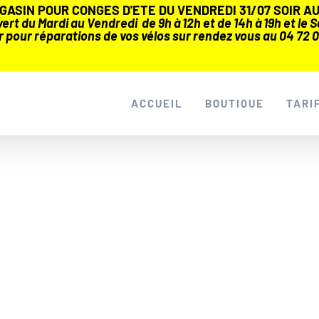
ASIN POUR CONGES D'ETE DU VENDREDI 31/07 SOIR AU 
rt du Mardi au Vendredi de 9h à 12h et de 14h à 19h et le Sa
r pour réparations de vos vélos sur rendez vous au 04 72 0
ACCUEIL
BOUTIQUE
TARI