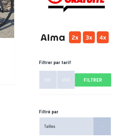
Filtrer par tarif
FILTRER
Prix
Prix
min
max
.
Filtré par
