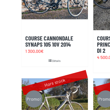
COURSE CANNONDALE
COUR
SYNAPS 105 10V 2014
PRIN
DI 2
1 300,00
€
4 500,
Détails
Hors stock
Promo!
Prom