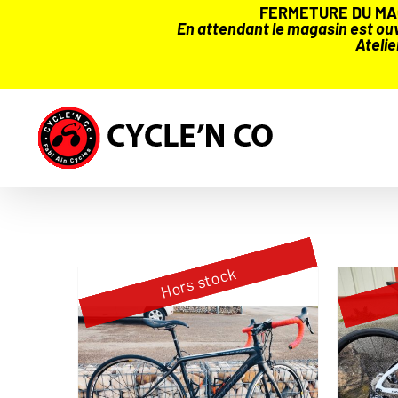
FERMETURE DU MAG
En attendant le magasin est ouve
Atelie
Passer
au
contenu
Hors stock