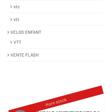
vtc
vtt
VELOS ENFANT
VTT
VENTE FLASH
Hors stock