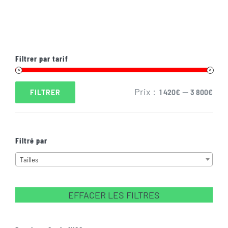
Filtrer par tarif
Prix :
—
FILTRER
1 420€
3 800€
Prix
Prix
min
max
Filtré par

Tailles
EFFACER LES FILTRES