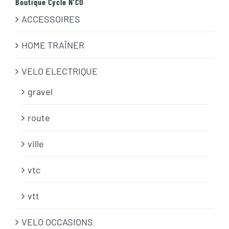
Boutique Cycle N’CO
ACCESSOIRES
HOME TRAÎNER
VELO ELECTRIQUE
gravel
route
ville
vtc
vtt
VELO OCCASIONS