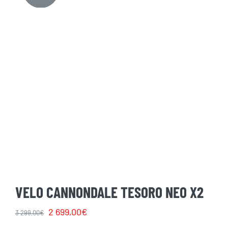
VELO CANNONDALE TESORO NEO X2
Le
Le
2 699,00
€
3 299,00
€
prix
prix