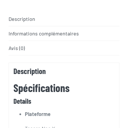
CANNONDALE
TESORO
Description
NEO
X2
Informations complémentaires
Avis (0)
Description
Spécifications
Details
Plateforme