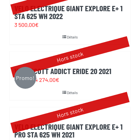
VELO ELECTRIQUE GIANT EXPLORE E+ 1
STA 625 WH 2022
3 500,00
€
Détails
Hors stock
VELO SCOTT ADDICT ERIDE 20 2021
Promo!
Le
Le
4 274,00
€
4 499,00
€
prix
prix
Détails
initial
actuel
était :
est :
Hors stock
4
4
VELO ELECTRIQUE GIANT EXPLORE E+ 1
499,00€.
274,00€.
PRO STA 625 WH 2021