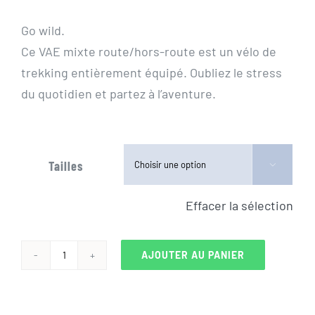
initial
actuel
Go wild.
était :
est :
Ce VAE mixte route/hors-route est un vélo de
3
2
trekking entièrement équipé. Oubliez le stress
299,00€.
699,00€.
du quotidien et partez à l’aventure.
Tailles

Effacer la sélection
AJOUTER AU PANIER
quantité
de
VELO