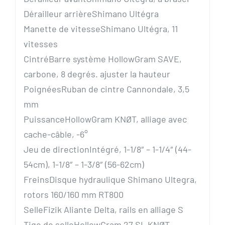
Dérailleur arrière
Shimano Ultégra
Manette de vitesse
Shimano Ultégra, 11
vitesses
Cintré
Barre système HollowGram SAVE,
carbone, 8 degrés. ajuster la hauteur
Poignées
Ruban de cintre Cannondale, 3,5
mm
Puissance
HollowGram KNØT, alliage avec
cache-câble, -6°
Jeu de direction
Intégré, 1-1/8″ – 1-1/4″ (44-
54cm), 1-1/8″ – 1-3/8″ (56-62cm)
Freins
Disque hydraulique Shimano Ultegra,
rotors 160/160 mm RT800
Selle
Fizik Aliante Delta, rails en alliage S
Tige de selle
HollowGram 27 SL KNØT,