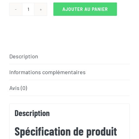
AJOUTER AU PANIER
quantité
de
CANNONDALE
SUPERSIX
EVO
Description
CARBONE
DISQUE
Informations complémentaires
ULTEGRA
Avis (0)
2023
Description
Spécification de produit