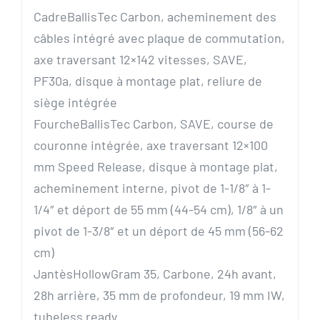
Cadre
BallisTec Carbon, acheminement des
câbles intégré avec plaque de commutation,
axe traversant 12×142 vitesses, SAVE,
PF30a, disque à montage plat, reliure de
siège intégrée
Fourche
BallisTec Carbon, SAVE, course de
couronne intégrée, axe traversant 12×100
mm Speed ​​Release, disque à montage plat,
acheminement interne, pivot de 1-1/8″ à 1-
1/4″ et déport de 55 mm (44-54 cm), 1/8″ à un
pivot de 1-3/8″ et un déport de 45 mm (56-62
cm)
Jantès
HollowGram 35, Carbone, 24h avant,
28h arrière, 35 mm de profondeur, 19 mm IW,
tubeless ready