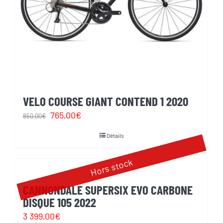
VELO COURSE GIANT CONTEND 1 2020
Le
Le
765,00
€
850,00
€
prix
prix
Détails
initial
actuel
était :
est :
Hors stock
850,00€.
765,00€.
CANNONDALE SUPERSIX EVO CARBONE
DISQUE 105 2022
3 399,00
€