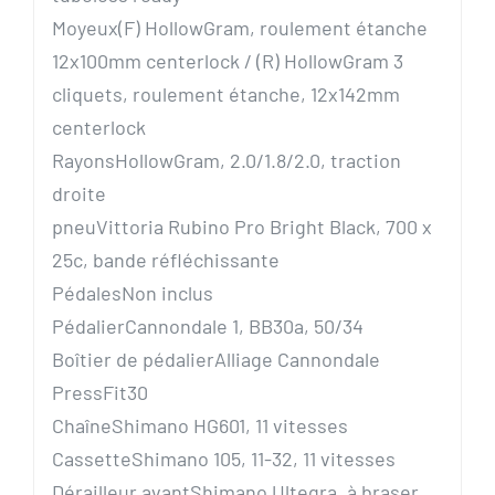
Moyeux
(F) HollowGram, roulement étanche
12x100mm centerlock / (R) HollowGram 3
cliquets, roulement étanche, 12x142mm
centerlock
Rayons
HollowGram, 2.0/1.8/2.0, traction
droite
pneu
Vittoria Rubino Pro Bright Black, 700 x
25c, bande réfléchissante
Pédales
Non inclus
Pédalier
Cannondale 1, BB30a, 50/34
Boîtier de pédalier
Alliage Cannondale
PressFit30
Chaîne
Shimano HG601, 11 vitesses
Cassette
Shimano 105, 11-32, 11 vitesses
Dérailleur avant
Shimano Ultegra, à braser