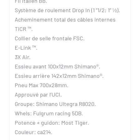
Fil italien BB.
Système de roulement Drop In (1 ”1/2; 1” ½).
Acheminement total des câbles internes
TiCR ™.
Collier de selle frontale FSC.
E-Link ™.
3X Air.
Essieu avant 100x12mm Shimano®.
Essieu arrière 142x12mm Shimano®.
Pneu Max 700x28mm.
Approuvé par l’UCI.
Groupe: Shimano Ultegra R8020.
Whels: Fulgrum racing 5DB.
Potence + guidon: Most Tiger.
Couleur: ca214.