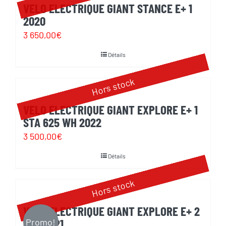
VELO ELECTRIQUE GIANT STANCE E+ 1
2020
3 650,00
€
Détails
Hors stock
VELO ELECTRIQUE GIANT EXPLORE E+ 1
STA 625 WH 2022
3 500,00
€
Détails
Hors stock
VELO ELECTRIQUE GIANT EXPLORE E+ 2
GTS 2021
Promo!