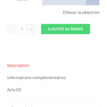
Effacer la sélection
AJOUTER AU PANIER
quantité
de
VELO
CANNONDALE
SUPERSIX
Description
EVO
NEO
Informations complémentaires
3
Avis (0)
2022