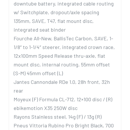
downtube battery, integrated cable routing
w/ Switchplate, dropout/axle spacing
135mm, SAVE, T47, flat mount disc,
integrated seat binder
Fourche
All-New, BallisTec Carbon, SAVE, 1-
1/8″ to 1-1/4″ steerer, integrated crown race,
12x100mm Speed Release thru-axle, flat
mount disc, internal routing, 55mm offset
(S-M) 45mm offset (L)
Jantes
Cannondale RDe 1.0, 28h front, 32h
rear
Moyeux
(F) Formula CL-712, 12×100 disc / (R)
ebikemotion X35 250W disc
Rayons
Stainless steel, 14g (F) / 13g (R)
Pneus
Vittoria Rubino Pro Bright Black, 700