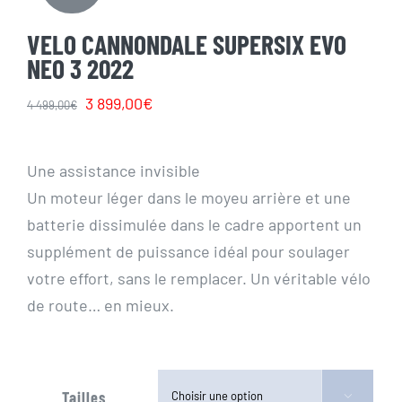
VELO CANNONDALE SUPERSIX EVO
NEO 3 2022
Le
Le
3 899,00
€
4 499,00
€
prix
prix
initial
actuel
Une assistance invisible
était :
est :
Un moteur léger dans le moyeu arrière et une
4
3
batterie dissimulée dans le cadre apportent un
499,00€.
899,00€.
supplément de puissance idéal pour soulager
votre effort, sans le remplacer. Un véritable vélo
de route… en mieux.
Tailles
