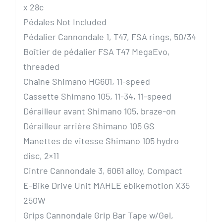
x 28c
Pédales
Not Included
Pédalier
Cannondale 1, T47, FSA rings, 50/34
Boîtier de pédalier
FSA T47 MegaEvo,
threaded
Chaîne
Shimano HG601, 11-speed
Cassette
Shimano 105, 11-34, 11-speed
Dérailleur avant
Shimano 105, braze-on
Dérailleur arrière
Shimano 105 GS
Manettes de vitesse
Shimano 105 hydro
disc, 2×11
Cintre
Cannondale 3, 6061 alloy, Compact
E-Bike Drive Unit
MAHLE ebikemotion X35
250W
Grips
Cannondale Grip Bar Tape w/Gel,