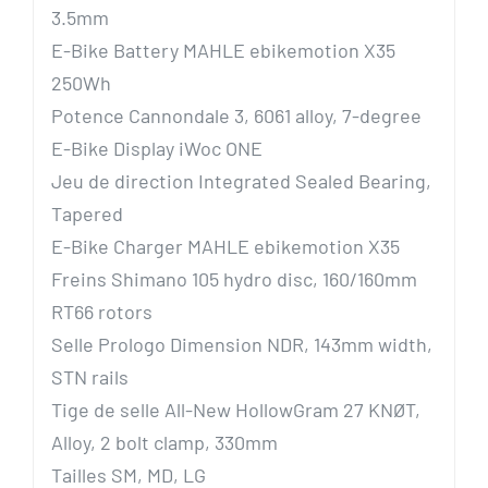
3.5mm
E-Bike Battery
MAHLE ebikemotion X35
250Wh
Potence
Cannondale 3, 6061 alloy, 7-degree
E-Bike Display
iWoc ONE
Jeu de direction
Integrated Sealed Bearing,
Tapered
E-Bike Charger
MAHLE ebikemotion X35
Freins
Shimano 105 hydro disc, 160/160mm
RT66 rotors
Selle
Prologo Dimension NDR, 143mm width,
STN rails
Tige de selle
All-New HollowGram 27 KNØT,
Alloy, 2 bolt clamp, 330mm
Tailles
SM, MD, LG