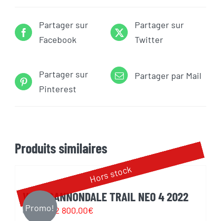
Partager sur
Partager sur
Facebook
Twitter
Partager sur
Partager par Mail
Pinterest
Produits similaires
Hors stock
VELO CANNONDALE TRAIL NEO 4 2022
Promo!
Le
Le
2 800,00
€
3 099,00
€