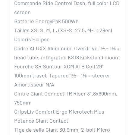
Commande Ride Control Dash, full color LCD
screen
Batterie EnergyPak 500Wh
Tailles XS, S, M, L, (XS-S: 27.5, M-L: 29er)
Coloris Eclipse
Cadre ALUXX Aluminum, Overdrive 1½ – 1⅛ »
head tube, integrated KS18 kickstand mount
Fourche SR Suntour XCM ATB Coil 29″
100mm travel, Tapered 1½ – 1⅛ » steerer
Amortisseur N/A
Cintre Giant Connect TR Riser 31.8x690mm,
750mm
GripsLiv Comfort Ergo Microtech Plus
Potence Giant Contact
Tige de selle Giant 30.9mm, 2-bolt Micro