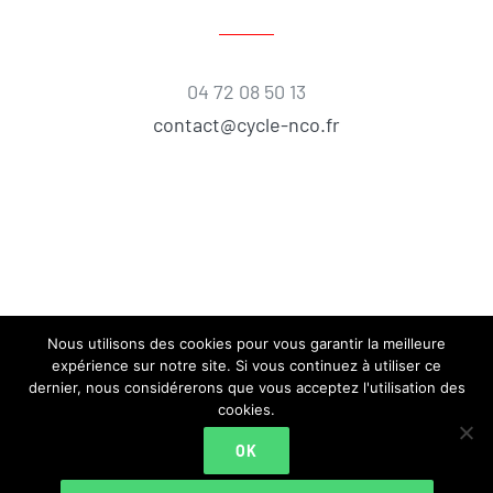
04 72 08 50 13
contact@cycle-nco.fr
Nous utilisons des cookies pour vous garantir la meilleure
expérience sur notre site. Si vous continuez à utiliser ce
dernier, nous considérerons que vous acceptez l'utilisation des
cookies.
© Copyright 2018 |
CYCLE N'CO
| All Rights
OK
Reserved |
Mentions Légales
|
CGV
|
Données personnelles