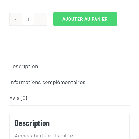
AJOUTER AU PANIER
quantité
de
VELO
ELECTRIQUE
GIANT
Description
TEMPT
E+2
Informations complémentaires
2022
Avis (0)
Description
Accessibilité et fiabilité