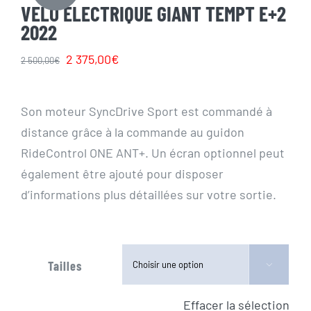
VELO ELECTRIQUE GIANT TEMPT E+2
2022
Le
Le
2 375,00
€
2 500,00
€
prix
prix
initial
actuel
Son moteur SyncDrive Sport est commandé à
était :
est :
distance grâce à la commande au guidon
2
2
RideControl ONE ANT+. Un écran optionnel peut
500,00€.
375,00€.
également être ajouté pour disposer
d’informations plus détaillées sur votre sortie.
Tailles

Effacer la sélection