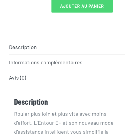
AJOUTER AU PANIER
quantité
de
VELO
GIANT
ENTOUR
Description
E
Informations complémentaires
+1
NEXUS
Avis (0)
Description
Rouler plus loin et plus vite avec moins
d’effort. L’Entour E+ et son nouveau mode
d’assistance intelligent vous simplifie la