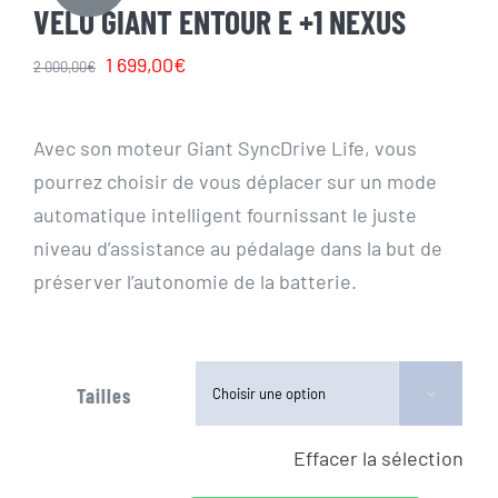
VELO GIANT ENTOUR E +1 NEXUS
Le
Le
1 699,00
€
2 000,00
€
prix
prix
initial
actuel
Avec son moteur Giant SyncDrive Life, vous
était :
est :
pourrez choisir de vous déplacer sur un mode
2
1
automatique intelligent fournissant le juste
000,00€.
699,00€.
niveau d’assistance au pédalage dans la but de
préserver l’autonomie de la batterie.
Tailles

Effacer la sélection