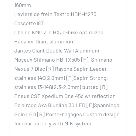
160mm
Leviers de frein Tektro HDM-M275
Cassette18T
Chaîne KMC Z1e HX, e-bike optimized
Pédalier Giant aluminium
Jantes Giant Double Wall Aluminum
Moyeux Shimano HB-TX505 [F], Shimano
Nexus 7 Disc [R] Rayons Sapim Leader,
stainless 14G(2.0mm) [F]Sapim Strong,
stainless 13-14G(2.3-2.0mm) butted [R]
Pneus CST Xpedium One 45c w/ reflection
Eclairage Axa Blueline 30 LED [F]Spanninga
Solo LED [R] Porte-bagages Custom design
for rear battery with MIK system