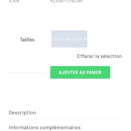
EAN
4251971176294
Tailles
Effacer la sélection
AJOUTER AU PANIER
quantité
de
VTT
AE
CONWAY
Description
XYRON
Informations complémentaires
ST4