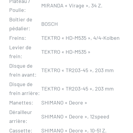
Plateau /
MIRANDA « Virage », 34 Z.
Poulie:
Boîtier de
BOSCH
pédalier:
Freins:
TEKTRO « HD-M535 », 4/4-Kolben
Levier de
TEKTRO « HD-M535 »
frein:
Disque de
TEKTRO « TR203-45 », 203 mm
frein avant:
Disque de
TEKTRO « TR203-45 », 203 mm
frein arrière:
Manettes:
SHIMANO « Deore »
Dérailleur
SHIMANO « Deore », 12speed
arrière:
Cassette:
SHIMANO « Deore », 10-51 Z.