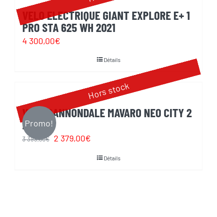
2
1
VELO ELECTRIQUE GIANT EXPLORE E+ 1
499,00€.
999,00€.
PRO STA 625 WH 2021
4 300,00
€
Détails
Hors stock
VELO CANNONDALE MAVARO NEO CITY 2
2020
Promo!
Le
Le
2 379,00
€
3 399,00
€
prix
prix
Détails
initial
actuel
était :
est :
3
2
399,00€.
379,00€.