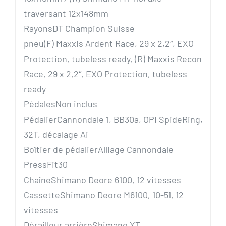
traversant 12x148mm
Rayons
DT Champion Suisse
pneu
(F) Maxxis Ardent Race, 29 x 2,2″, EXO
Protection, tubeless ready, (R) Maxxis Recon
Race, 29 x 2,2″, EXO Protection, tubeless
ready
Pédales
Non inclus
Pédalier
Cannondale 1, BB30a, OPI SpideRing,
32T, décalage Ai
Boîtier de pédalier
Alliage Cannondale
PressFit30
Chaîne
Shimano Deore 6100, 12 vitesses
Cassette
Shimano Deore M6100, 10-51, 12
vitesses
Dérailleur arrière
Shimano XT