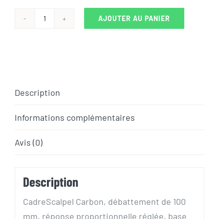
AJOUTER AU PANIER
quantité
de
VTT
CANNONDALE
SCALPEL
Description
4
CARBONE
Informations complémentaires
2023
Avis (0)
Description
Cadre
Scalpel Carbon, débattement de 100
mm, réponse proportionnelle réglée, base