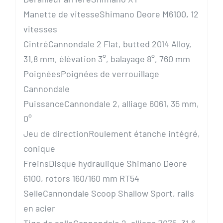
Manette de vitesse
Shimano Deore M6100, 12
vitesses
Cintré
Cannondale 2 Flat, butted 2014 Alloy,
31,8 mm, élévation 3°, balayage 8°, 760 mm
Poignées
Poignées de verrouillage
Cannondale
Puissance
Cannondale 2, alliage 6061, 35 mm,
0°
Jeu de direction
Roulement étanche intégré,
conique
Freins
Disque hydraulique Shimano Deore
6100, rotors 160/160 mm RT54
Selle
Cannondale Scoop Shallow Sport, rails
en acier
Tige de selle
Cannondale 2, alliage 7075, 31,6