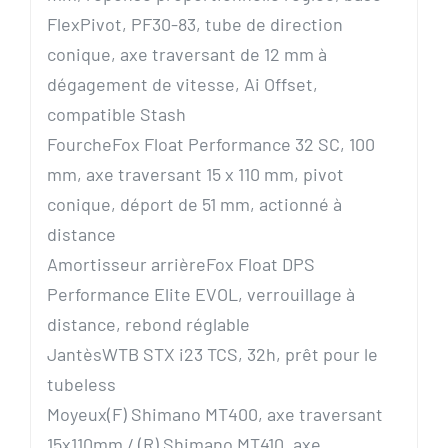
FlexPivot, PF30-83, tube de direction
conique, axe traversant de 12 mm à
dégagement de vitesse, Ai Offset,
compatible Stash
Fourche
Fox Float Performance 32 SC, 100
mm, axe traversant 15 x 110 mm, pivot
conique, déport de 51 mm, actionné à
distance
Amortisseur arrière
Fox Float DPS
Performance Elite EVOL, verrouillage à
distance, rebond réglable
Jantès
WTB STX i23 TCS, 32h, prêt pour le
tubeless
Moyeux
(F) Shimano MT400, axe traversant
15x110mm / (R) Shimano MT410, axe