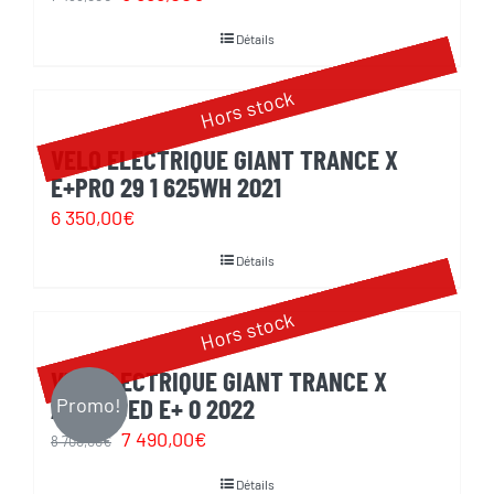
prix
prix
Détails
initial
actuel
était :
est :
Hors stock
7
5
VELO ELECTRIQUE GIANT TRANCE X
499,00€.
999,00€.
E+PRO 29 1 625WH 2021
6 350,00
€
Détails
Hors stock
VTT ELECTRIQUE GIANT TRANCE X
ADVANCED E+ 0 2022
Promo!
Le
Le
7 490,00
€
8 700,00
€
prix
prix
Détails