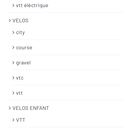
vtt élèctrique
VELOS
city
course
gravel
vtc
vtt
VELOS ENFANT
VTT