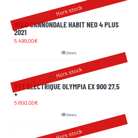
produit
était :
est :
Hors stock
5
5
VELO CANNONDALE HABIT NEO 4 PLUS
600,00€.
320,00€.
2021
5 499,00
€
Détails
Hors stock
VTT ELECTRIQUE OLYMPIA EX 900 27.5
+
5 600,00
€
Détails
Hors stock