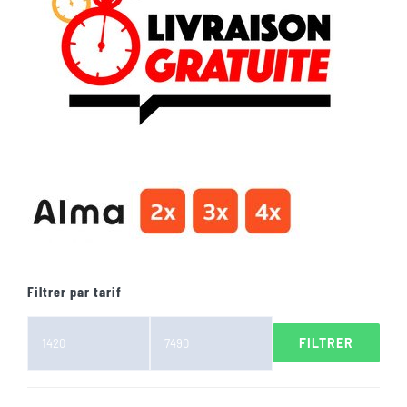
Filtrer par tarif
FILTRER
Prix
Prix
min
max