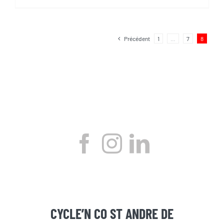
initial
actuel
était :
est :
8
7
Précédent
1
…
7
8
700,00€.
490,00€.
CYCLE’N CO ST ANDRE DE