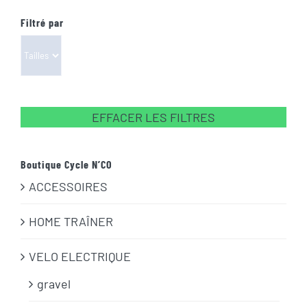
Filtré par
EFFACER LES FILTRES
Boutique Cycle N’CO
ACCESSOIRES
HOME TRAÎNER
VELO ELECTRIQUE
gravel