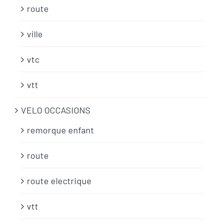
route
ville
vtc
vtt
VELO OCCASIONS
remorque enfant
route
route electrique
vtt