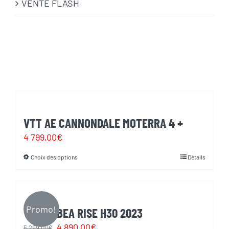
VENTE FLASH
VTT AE CANNONDALE MOTERRA 4 +
4 799,00
€
Choix des options
Détails
Ce
produit
a
plusieurs
Promo!
VTT ORBEA RISE H30 2023
variations.
Le
Le
4 890,00
€
5 299,00
€