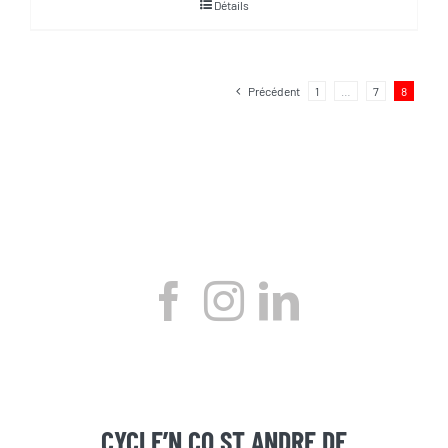
Détails
Précédent
1
…
7
8
CYCLE’N CO ST ANDRE DE