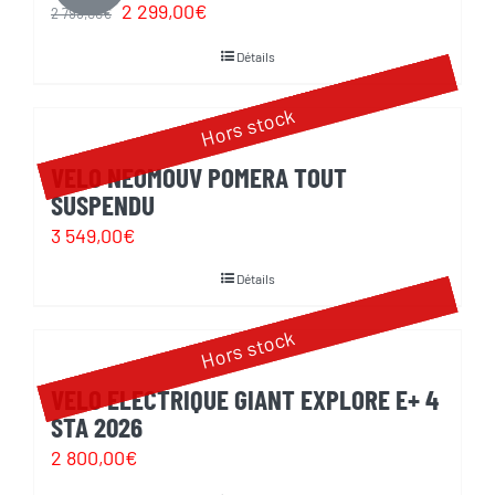
Le
Le
2 299,00
€
2 799,00
€
prix
prix
Détails
initial
actuel
était :
est :
Hors stock
2
2
VELO NEOMOUV POMERA TOUT
799,00€.
299,00€.
SUSPENDU
3 549,00
€
Détails
Hors stock
VELO ELECTRIQUE GIANT EXPLORE E+ 4
STA 2026
2 800,00
€