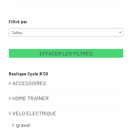
min
max
Filtré par
Tailles
EFFACER LES FILTRES
Boutique Cycle N’CO
ACCESSOIRES
HOME TRAÎNER
VELO ELECTRIQUE
gravel