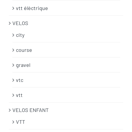
vtt élèctrique
VELOS
city
course
gravel
vtc
vtt
VELOS ENFANT
VTT