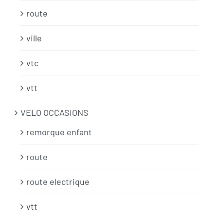
route
ville
vtc
vtt
VELO OCCASIONS
remorque enfant
route
route electrique
vtt