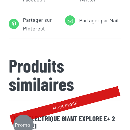
Partager sur
Partager par Mail
Pinterest
Produits
similaires
Hors stock
VELO ELECTRIQUE GIANT EXPLORE E+ 2
GTS 2021
Promo!