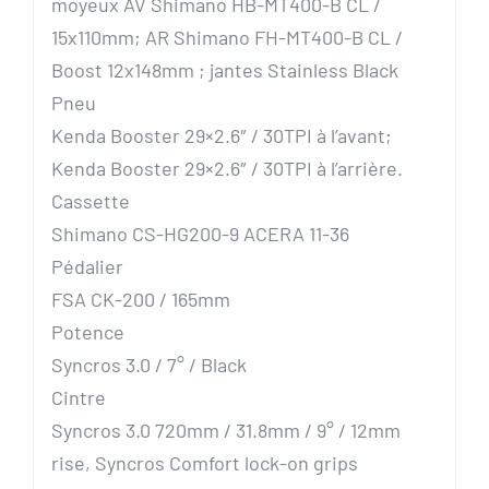
moyeux AV Shimano HB-MT400-B CL /
15x110mm; AR Shimano FH-MT400-B CL /
Boost 12x148mm ; jantes Stainless Black
Pneu
Kenda Booster 29×2.6″ / 30TPI à l’avant;
Kenda Booster 29×2.6″ / 30TPI à l’arrière.
Cassette
Shimano CS-HG200-9 ACERA 11-36
Pédalier
FSA CK-200 / 165mm
Potence
Syncros 3.0 / 7° / Black
Cintre
Syncros 3.0 720mm / 31.8mm / 9° / 12mm
rise, Syncros Comfort lock-on grips