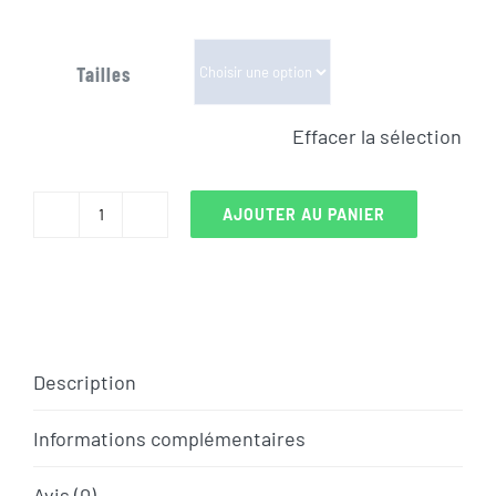
Tailles
Effacer la sélection
AJOUTER AU PANIER
quantité
de
VELO
ELECTRIQUE
SCOTT
Description
ASPECT
ERIDE
Informations complémentaires
950
Avis (0)
2021