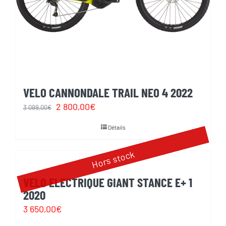
VELO CANNONDALE TRAIL NEO 4 2022
Le
Le
2 800,00
€
3 099,00
€
prix
prix
Détails
initial
actuel
était :
est :
Hors stock
3
2
VELO ELECTRIQUE GIANT STANCE E+ 1
099,00€.
800,00€.
2020
3 650,00
€