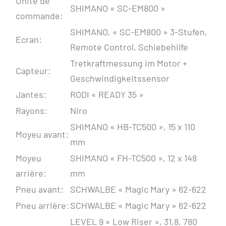
Unité de
SHIMANO « SC-EM800 »
commande:
SHIMANO, « SC-EM800 » 3-Stufen,
Ecran:
Remote Control, Schiebehilfe
Tretkraftmessung im Motor +
Capteur:
Geschwindigkeitssensor
Jantes:
RODI « READY 35 »
Rayons:
Niro
SHIMANO « HB-TC500 », 15 x 110
Moyeu avant:
mm
Moyeu
SHIMANO « FH-TC500 », 12 x 148
arrière:
mm
Pneu avant:
SCHWALBE « Magic Mary » 62-622
Pneu arrière:
SCHWALBE « Magic Mary » 62-622
LEVEL 9 « Low Riser », 31,8, 780