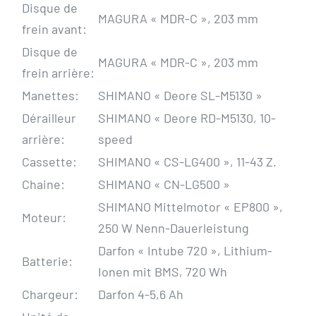
Disque de
MAGURA « MDR-C », 203 mm
frein avant:
Disque de
MAGURA « MDR-C », 203 mm
frein arrière:
Manettes:
SHIMANO « Deore SL-M5130 »
Dérailleur
SHIMANO « Deore RD-M5130, 10-
arrière:
speed
Cassette:
SHIMANO « CS-LG400 », 11-43 Z.
Chaine:
SHIMANO « CN-LG500 »
SHIMANO Mittelmotor « EP800 »,
Moteur:
250 W Nenn-Dauerleistung
Darfon « Intube 720 », Lithium-
Batterie:
Ionen mit BMS, 720 Wh
Chargeur:
Darfon 4-5,6 Ah