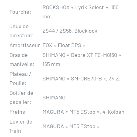
ROCKSHOX « Lyrik Select », 150
Fourche:
mm
Jeux de
ZS44 / ZS56, Blocklock
direction:
Amortisseur:
FOX « Float DPS »
Bras de
SHIMANO « Deore XT FC-M8150 »,
manivelle:
165 mm
Plateau /
SHIMANO « SM-CRE70-B », 34 Z.
Poulie:
Boîtier de
SHIMANO
pédalier:
Freins:
MAGURA « MT5 EStop », 4-Kolben
Levier de
MAGURA « MT5 EStop »
frein: