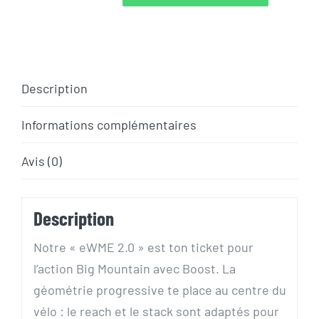
quantité
de
VTT
AE
CONWAY
Description
EWME
Informations complémentaires
2.0
FULL
Avis (0)
SUSPENSIONS
Description
Notre « eWME 2.0 » est ton ticket pour
l’action Big Mountain avec Boost. La
géométrie progressive te place au centre du
vélo : le reach et le stack sont adaptés pour