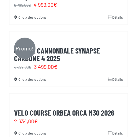
Les
la
Le
Le
4 999,00
€
6 799,00
€
options
page
prix
prix
Choix des options
Détails
Ce
peuvent
du
initial
actuel
produit
être
produit
était :
est :
a
choisies
6
4
plusieurs
Promo!
sur
COURSE CANNONDALE SYNAPSE
799,00€.
999,00€.
variations.
CARBONE 4 2025
la
Les
Le
Le
3 499,00
page
€
4 499,00
€
options
prix
prix
du
Choix des options
Détails
Ce
peuvent
initial
actuel
produit
produit
être
était :
est :
a
choisies
4
3
plusieurs
sur
VELO COURSE ORBEA ORCA M30 2026
499,00€.
499,00€.
variations.
la
2 634,00
€
Les
page
Choix des options
Détails
Ce
options