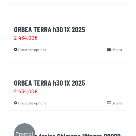
du
produit
peuvent
produit
a
être
plusieurs
choisies
ORBEA TERRA h30 1X 2025
variations.
sur
2 434,00
€
Les
la
Choix des options
Détails
Ce
options
page
produit
peuvent
du
a
être
produit
plusieurs
choisies
ORBEA TERRA h30 1X 2025
variations.
sur
2 434,00
€
Les
la
Choix des options
Détails
Ce
options
page
produit
peuvent
du
a
être
produit
plusieurs
choisies
Promo!