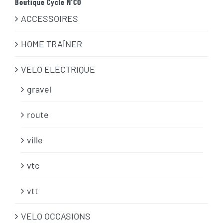
Boutique Cycle N’CO
ACCESSOIRES
HOME TRAÎNER
VELO ELECTRIQUE
gravel
route
ville
vtc
vtt
VELO OCCASIONS