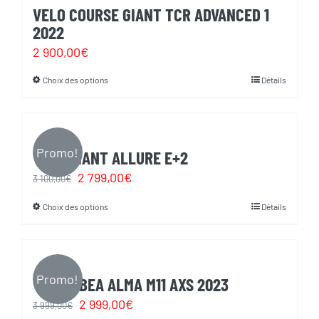
plusieurs
choisies
VELO COURSE GIANT TCR ADVANCED 1
variations.
sur
2022
Les
la
2 900,00
€
options
page
Choix des options
Détails
Ce
peuvent
du
produit
être
produit
a
choisies
plusieurs
Promo!
sur
VELO GIANT ALLURE E+2
variations.
la
Le
Le
2 799,00
€
3 100,00
€
Les
page
prix
prix
Choix des options
Détails
Ce
options
du
initial
actuel
produit
peuvent
produit
était :
est :
a
être
3
2
plusieurs
choisies
Promo!
VTT ORBEA ALMA M11 AXS 2023
100,00€.
799,00€.
variations.
sur
Le
Le
2 999,00
€
3 999,00
€
Les
la