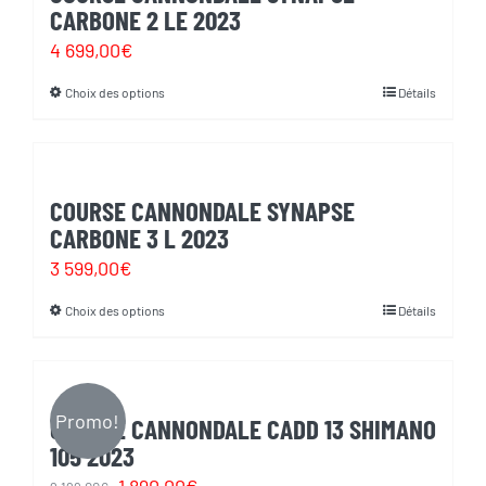
variations.
sur
CARBONE 2 LE 2023
Les
la
4 699,00
€
options
page
Choix des options
Détails
Ce
peuvent
du
produit
être
produit
a
choisies
plusieurs
sur
COURSE CANNONDALE SYNAPSE
variations.
CARBONE 3 L 2023
la
Les
3 599,00
€
page
options
du
Choix des options
Détails
Ce
peuvent
produit
produit
être
a
choisies
plusieurs
Promo!
sur
COURSE CANNONDALE CADD 13 SHIMANO
variations.
105 2023
la
Les
Le
Le