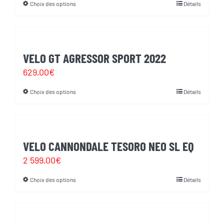
Choix des options
Détails
Ce
options
initial
actuel
produit
peuvent
était :
est :
a
être
2
1
plusieurs
choisies
VELO GT AGRESSOR SPORT 2022
000,00€.
699,00€.
variations.
sur
629,00
€
Les
la
Choix des options
Détails
Ce
options
page
produit
peuvent
du
a
être
produit
plusieurs
choisies
VELO CANNONDALE TESORO NEO SL EQ
variations.
sur
2 599,00
€
Les
la
Choix des options
Détails
Ce
options
page
produit
peuvent
du
a
être
produit