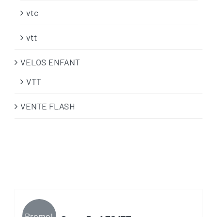
vtc
vtt
VELOS ENFANT
VTT
VENTE FLASH
Promo!