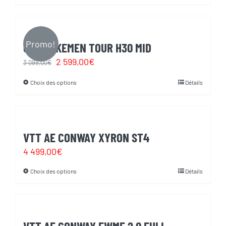
initial
actuel
était :
est :
269,00€.
239,00€.
Promo!
ORBEA KEMEN TOUR H30 MID
Le
Le
2 599,00
€
3 099,00
€
prix
prix
Choix des options
Détails
Ce
initial
actuel
produit
était :
est :
a
3
2
plusieurs
VTT AE CONWAY XYRON ST4
099,00€.
599,00€.
variations.
4 499,00
€
Les
Choix des options
Détails
Ce
options
produit
peuvent
a
être
plusieurs
choisies