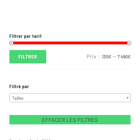
Filtrer par tarif
Prix :
—
FILTRER
130€
7 490€
Prix
Prix
min
max
Filtré par
Tailles
EFFACER LES FILTRES